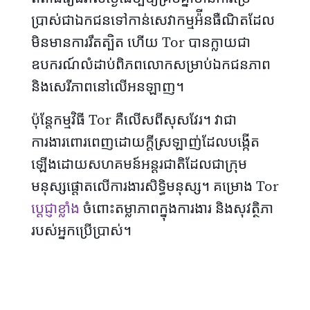
ប្រាស់ជាឯកជនទៅកាន់សេវាកម្មអ៉ីនធឺណិតដែល
មិនមានការរឹតត្បិត ហើយ Tor បានក្លាយជា
ឧបករណ៍លំដាប់ពិភពលោកសម្រាប់ឯកជនភាព
និងសេរីភាពនៅលើអនឡាញ។
ប៉ុន្តែកម្មវិធី Tor គឺលើសពីសុសវែរ។ វាជា
ការងារពោរពេញដោយក្តីស្រឡាញ់ដែលបង្កើត
ឡើងដោយ​សហគមន៍​អន្តរជាតិដែលជាក្រុម
មនុស្សផ្តោតលើការងារសិទ្ធិមនុស្ស។ គម្រោង Tor
ប្តេជ្ញាខ្លាំង
ចំពោះតម្លាភាពក្នុងការងារ និងសុវត្ថិភា
របស់អ្នកប្រើប្រាស់។