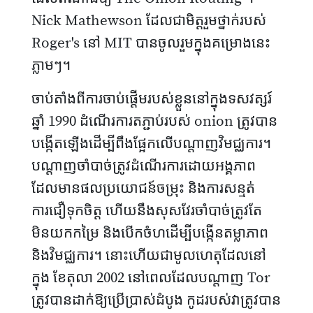
Nick Mathewson ដែលជាមិត្តរួមថ្នាក់របស់
Roger's នៅ MIT បានចូលរួមក្នុងគម្រោងនេះ
ភ្លាមៗ។
ចាប់តាំងពីការចាប់ផ្តើមរបស់ខ្លួននៅក្នុងទសវត្សរ៍
ឆ្នាំ 1990 ដំណើរការតភ្ជាប់របស់ onion ត្រូវបាន
បង្កើតឡើងដើម្បីពឹងផ្អែកលើបណ្តាញវិមជ្ឈការ។
បណ្តាញចាំបាច់ត្រូវដំណើរការដោយអង្គភាព
ដែលមានផលប្រយោជន៍ចម្រុះ និងការសន្មត់
ការជឿទុកចិត្ត ហើយនឹងសុសវែរចាំបាច់ត្រូវតែ
មិនយកកម្រៃ និងបើកចំហដើម្បីបង្កើនតម្លាភាព
និងវិមជ្ឈការ។ នោះហើយជាមូលហេតុដែលនៅ
ក្នុង ខែតុលា 2002 នៅពេលដែលបណ្តាញ Tor
ត្រូវបានដាក់ឱ្យប្រើប្រាស់ដំបូង កូដរបស់វាត្រូវបាន