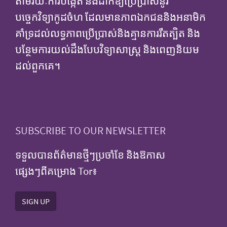
តាមរយៈការបង្កើត និងដាក់ឱ្យប្រើប្រាស់នូវ
បច្ចេកវិទ្យាកូដចំហ ដែលមានភាពឯកជននិងអនាមិក
គាំទ្រដល់លទ្ធភាពប្រើប្រាស់និងគ្មានការរឹតត្បិត និង
បន្ថែមការយល់ដឹងបែបវិទ្យាសាស្ត្រ និងពេញនិយម
ដល់ពួកគេ។
SUBSCRIBE TO OUR NEWSLETTER
ទទួលបានព័ត៌មានថ្មីៗប្រចាំខែ និងឱកាស
ផ្សេងៗពីគម្រោង Tor៖
SIGN UP