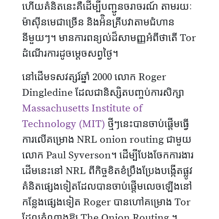
ហើយគំនិតនេះគឺដើម្បីបញ្ជូនចរាចរណ៍ តាមរយៈ
ម៉ាស៊ីនមេជាច្រើន និងអ៉ិនគ្រីបវាតាមជំហាន
នីមួយៗ។ មានការពន្យល់ដ៏សាមញ្ញអំពីថាតើ Tor
ដំណើរការដូចម្ដេចសព្វថ្ងៃ។
នៅដើមទសវត្សរ៍ឆ្នាំ 2000 លោក Roger
Dingledine ដែលជានិស្សិតបញ្ចប់ការសិក្សា
Massachusetts Institute of
Technology (MIT)
ថ្មីៗនេះបានចាប់ផ្តើមធ្វើ
ការលើគម្រោង NRL onion routing ជាមួយ
លោក Paul Syverson។ ដើម្បីបែងចែកការងារ
ដើមនេះនៅ NRL ពីកិច្ចខិតខំប្រឹងប្រែងបង្កើតផ្លូវ
គំនិតផ្សេងទៀតដែលបានចាប់ផ្តើមលេចឡើងនៅ
កន្លែងផ្សេងទៀត Roger បានហៅគម្រោង Tor
ដែលតំណាងឱ្យ The Onion Routing ។