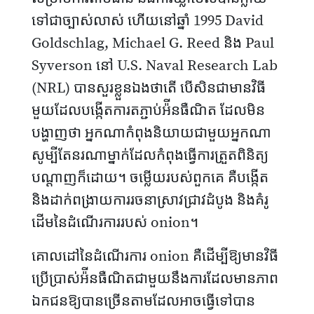
ទៅជាច្បាស់លាស់ ហើយនៅឆ្នាំ 1995 David
Goldschlag, Michael G. Reed និង Paul
Syverson នៅ U.S. Naval Research Lab
(NRL) បានសួរខ្លួនឯងថាតើ បើសិនជាមានវិធី
មួយដែលបង្កើតការតភ្ជាប់អ៉ីនធឺណិត ដែលមិន
បង្ហាញថា អ្នកណាកំពុងនិយាយជាមួយអ្នកណា
សូម្បីតែនរណាម្នាក់ដែលកំពុងធ្វើការត្រួតពិនិត្យ
បណ្តាញក៏ដោយ។ ចម្លើយរបស់ពួកគេ គឺបង្កើត
និងដាក់ពង្រាយការរចនាស្រាវជ្រាវដំបូង និងគំរូ
ដើមនៃដំណើរការរបស់ onion។
គោលដៅនៃដំណើរការ onion គឺដើម្បីឱ្យមានវិធី
ប្រើប្រាស់អ៉ីនធឺណិតជាមួយនឹងការដែលមានភាព
ឯកជនឱ្យបានច្រើនតាមដែលអាចធ្វើទៅបាន