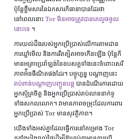
ប៉ុន្តែខ្លឹមសារនៃឯកសារក៏ធានាបានដែរថា
នៅពេលនោះ
Tor មិនអាចត្រូវបានគេលួចចូល
នោះទេ
។
ការយល់ដឹងរបស់អ្នកប្រើប្រាស់លើការតាមដាន
ការឃ្លាំមើល និងការរឹតត្បិតអាចកើនឡើង ប៉ុន្តែក៏
មានអត្រាប្រេវ៉ាឡង់នៃឧបសគ្គទាំងនេះចំពោះសេរី
ភាពអ៉ីនធឺណិតផងដែរ។ បច្ចុប្បន្ន បណ្តាញនេះ
រាប់ពាន់បណ្តាញបញ្ជូនបន្ត
បានដំណើរការដោយ
អ្នកស្ម័គ្រចិត្ត និងអ្នកប្រើប្រាស់រាប់លាននាក់ទូ
ទាំងសកលលោក។ វាមានភាពចម្រុះដែលការពារ
អ្នកប្រើប្រាស់ Tor មានសុវត្ថិភាព។
យើងទាំងអស់គ្នាដែលធ្វើការនៅគម្រោង Tor
តតាំងរៀងរាល់​ថ្ងៃ​ដើម្បីឱ្យគ្រប់គ្នាមានការប្រើ