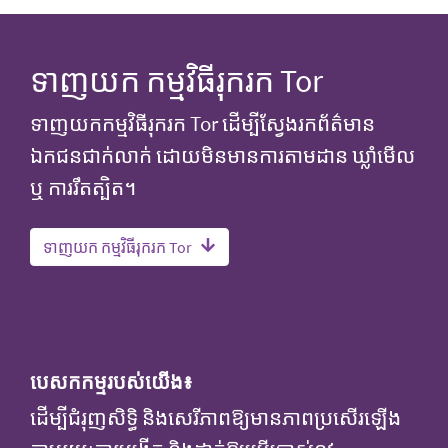
ទាញយក កម្មវិធីរុករក Tor
ទាញយកកម្មវិធីរុករក Tor ដើម្បីស្វែងរកព័ត៌មាន
ឯកជនជាក់លាក់ ដោយមិនមានការតាមដាន ឃ្លាំមើល
ឬ ការរឹតត្បិត។​
ទាញយក កម្មវិធីរុករក Tor
បេសកកម្មរបស់យើង៖
ដើម្បីជំរុញសិទ្ធិ និងសេរីភាពឱ្យមានភាពប្រសើរឡើង