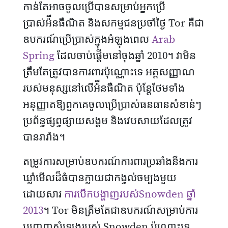
កាន់តែអាចចូលប្រើបានសម្រាប់អ្នកប្រើ
ប្រាស់អ៉ីនធឺណិត និងសកម្មជនប្រចាំថ្ងៃ Tor គឺជា
ឧបករណ៍ប្រើប្រាស់ក្នុងអំឡុងពេល
Arab
Spring
ដែលចាប់ផ្តើមនៅចុងឆ្នាំ 2010។ វាមិន
ត្រឹមតែត្រូវបានការពារប៉ុណ្ណោះទេ អត្តសញ្ញាណ
របស់មនុស្សនៅលើអ៉ីនធឺណិត ប៉ុន្តែថែមទាំង
អនុញ្ញាតឱ្យពួកគេចូលប្រើប្រាស់ធនធានសំខាន់ៗ
ប្រព័ន្ធផ្សព្វផ្សាយសង្គម និងវេបសាយដែលត្រូវ
បានរារាំង។
តម្រូវការសម្រាប់ឧបករណ៍ការពារប្រឆាំងនឹងការ
ឃ្លាំមើលដ៏ធំបានក្លាយជាកង្វល់ចម្បងមួយ
ដោយសារ
ការបើកបង្ហាញរបស់Snowden ឆ្នាំ
2013
។ Tor មិនត្រឹមតែជាឧបករណ៍សម្រាប់ការ
បញ្ចេញសំឡេងរបស់ Snowden ប៉ុណ្ណោះទេ