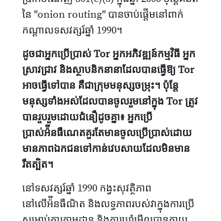
នៃ "onion routing" បានចាប់ផ្តើមនៅពាក់
កណ្តាលទសវត្សរ៍ឆ្នាំ 1990។
ដូចជាអ្នកប្រើប្រាស់ Tor អ្នកអភិវឌ្ឍន៍កម្មវិធី អ្នក
ស្រាវជ្រាវ និងស្ថាបនិកនានាដែលបានធ្វើឱ្យ Tor
អាចធ្វើទៅបាន គឺជាក្រុមមនុស្សចម្រុះ។ ប៉ុន្តែ
មនុស្សទាំងអស់ដែលបានចូលរួមនៅក្នុង Tor ត្រូវ
បានរួបរួមដោយជំនឿដូចគ្នា៖ អ្នកប្រើ
ប្រាស់អ៉ីនធឺណេតគួរតែមានចូលប្រើប្រាស់ដោយ
មានភាពឯកជនទៅកាន់វេបសាយដែលមិនមាន
រឹតត្បិត។
នៅទសវត្សរ៍ឆ្នាំ 1990 កង្វះសុវត្ថិភាព
នៅលើអ៉ីនធឺណិត និងលទ្ធភាពរបស់វាក្នុងការប្រើ
សម្រាប់ការតាមដាន និងការឃ្លាំមើលបានក្លាយ