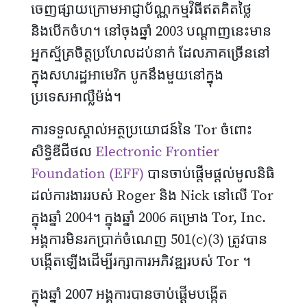
ចេញផ្សាយក្រោមអាជ្ញាប័ណ្ណកម្មវិធីឥតគិតថ្លៃ
និងបើកចំហ។ នៅចុងឆ្នាំ 2003 បណ្តាញនេះមាន
អ្នកស្ម័គ្រចិត្ដប្រហែលដប់នាក់ ដែលភាគច្រើននៅ
ក្នុងសហរដ្ឋអាមេរិក បូកនឹងមួយនៅក្នុង
ប្រទេសអាល្លឺម៉ង់។
ការទទួលស្គាល់អត្ថប្រយោជន៍នៃ Tor ចំពោះ
សិទ្ធិឌីជីថល
Electronic Frontier
Foundation (EFF)
បានចាប់ផ្តើមផ្តល់មូលនិធិ
ដល់ការងាររបស់ Roger និង Nick នៅលើ Tor
ក្នុងឆ្នាំ 2004។ ក្នុងឆ្នាំ 2006 គម្រោង Tor, Inc.
អង្គការមិនរកប្រាក់ចំណេញ 501(c)(3) ត្រូវបាន
បង្កើតឡើងដើម្បីរក្សាការអភិវឌ្ឍរបស់ Tor ។
ក្នុងឆ្នាំ 2007 អង្គការបានចាប់ផ្តើមបង្កើត