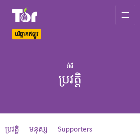
Tor Logo
បរិច្ចាគឥឡូវ
អំពី
ប្រវត្តិ
(current)
ប្រវត្តិ
មនុស្ស
Supporters