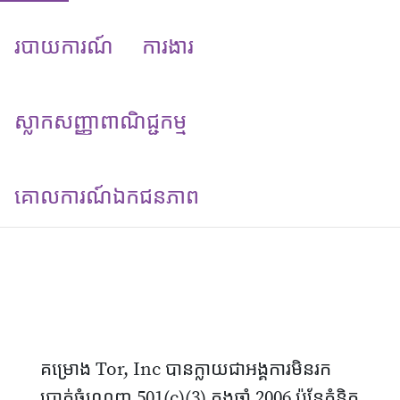
របាយការណ៍
ការងារ
ស្លាកសញ្ញាពាណិជ្ជកម្ម
គោលការណ៍​ឯកជនភាព
គម្រោង Tor, Inc បានក្លាយជាអង្គការមិនរក
ប្រាក់ចំណេញ 501(c)(3) ក្នុងឆ្នាំ 2006 ប៉ុន្តែគំនិត