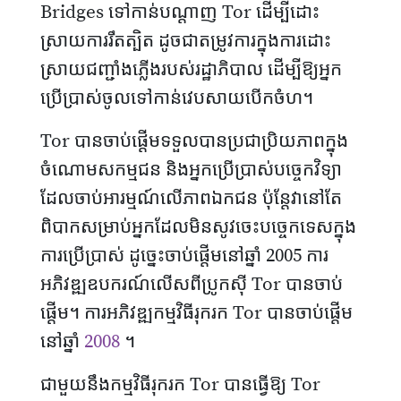
Bridges ទៅកាន់បណ្តាញ Tor ដើម្បីដោះ
ស្រាយការរឹតត្បិត ដូចជាតម្រូវការក្នុងការដោះ
ស្រាយជញ្ជាំងភ្លើងរបស់រដ្ឋាភិបាល ដើម្បីឱ្យអ្នក
ប្រើប្រាស់ចូលទៅកាន់វេបសាយបើកចំហ។
Tor បានចាប់ផ្តើមទទួលបានប្រជាប្រិយភាពក្នុង
ចំណោមសកម្មជន និងអ្នកប្រើប្រាស់បច្ចេកវិទ្យា
ដែលចាប់អារម្មណ៍លើភាពឯកជន ប៉ុន្តែវានៅតែ
ពិបាកសម្រាប់អ្នកដែលមិនសូវចេះបច្ចេកទេសក្នុង
ការប្រើប្រាស់ ដូច្នេះចាប់ផ្តើមនៅឆ្នាំ 2005 ការ
អភិវឌ្ឍឧបករណ៍លើសពីប្រូកស៊ី Tor បានចាប់
ផ្តើម។ ការអភិវឌ្ឍកម្មវិធីរុករក Tor បានចាប់ផ្តើម
នៅឆ្នាំ
2008
។
ជាមួយនឹងកម្មវិធីរុករក Tor បានធ្វើឱ្យ Tor